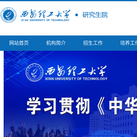
网站首页
机构简介
招生工作
培养工