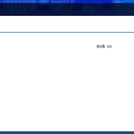
》
共0条 0/0