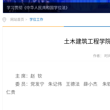
学习贯彻《中华人民共和国学位法》
网站首页
>
学位工作
土木建筑工程学
作者： 时间：
主 席：赵 钦
委 员：
党发宁
朱记伟
王德法
薛小杰 朱
仁贵